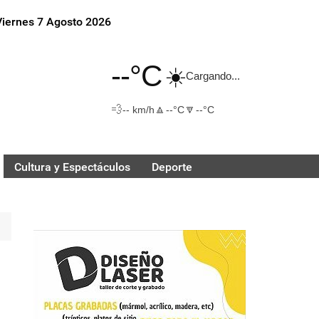
Viernes 7 Agosto 2026
--°C
☀️
Cargando...
💨
🔼
🔽
-- km/h
--°C
--°C
Cultura y Espectáculos
Deporte