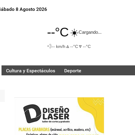
Sábado 8 Agosto 2026
--°C
☀️
Cargando...
💨
🔼
🔽
-- km/h
--°C
--°C
Cultura y Espectáculos
Deporte