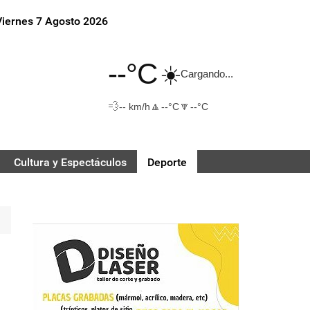
Viernes 7 Agosto 2026
--°C
☀️
Cargando...
💨
🔼
🔽
-- km/h
--°C
--°C
Cultura y Espectáculos
Deporte