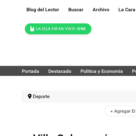
Blog del Lector
Buscar
Archivo
La Cara
LA ISLA FM EN VIVO:
ONE
Portada
Destacado
Politica y Economia
P
Deporte
+ Agregar El