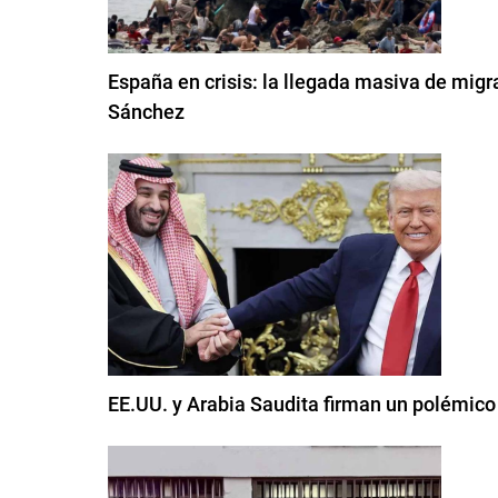
España en crisis: la llegada masiva de migr
Sánchez
EE.UU. y Arabia Saudita firman un polémico