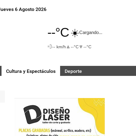
Jueves 6 Agosto 2026
--°C
☀️
Cargando...
💨
🔼
🔽
-- km/h
--°C
--°C
Cultura y Espectáculos
Deporte