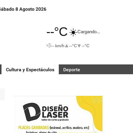
Sábado 8 Agosto 2026
--°C
☀️
Cargando...
💨
🔼
🔽
-- km/h
--°C
--°C
Cultura y Espectáculos
Deporte