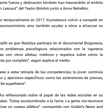
nte fuerza y ​​dedicación también han trascendido al ámbito
n Lescaut” del Teatro Bolshói junto a Anna Netrebko.
do temporalmente en 2017, Kuznetsova volvió a competir en
 reconocimiento sino también ayudar a otros a alcanzar su
th es que Nataliya participó en el documental Biogorexia,
os problemas psicológicos relacionados con la vigorexia
nes con otros atletas, médicos y expertos sobre cómo la
ida por completo”, según explica el medio.
pese a estar retirada de las competencias, la joven continúa
 y ejercicios específicos como las extensiones de piernas,
de superhéroe”.
ha reflexionado sobre el papel de las redes sociales en su
iales. “Estoy acostumbrada a la fama. La gente me reconoce
ificar un cuerpo atlético”, compartido con Golder’s News and