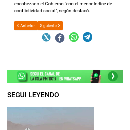
encabezado el Gobierno "con el menor índice de
conflictividad social", según destacó.
Artículo anterior: Maracanazo: Argentina le ganó un histórico pa
Artículo siguiente: Sergio Massa destacó la exitosa
Anterior
Siguiente
SEGUI LEYENDO