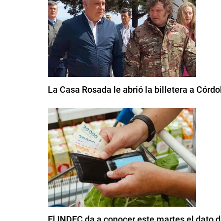
La Casa Rosada le abrió la billetera a Córd
El INDEC da a conocer este martes el dato de