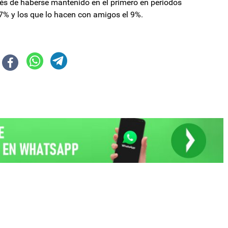
ués de haberse mantenido en el primero en periodos
9,7% y los que lo hacen con amigos el 9%.
sentan "circulación viral" y ya se registran 29 muertes
ajustando a las familias bonaerenses, no a este Gobierno, ni a este Gobern