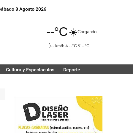
Sábado 8 Agosto 2026
--°C
☀️
Cargando...
💨
🔼
🔽
-- km/h
--°C
--°C
Cultura y Espectáculos
Deporte