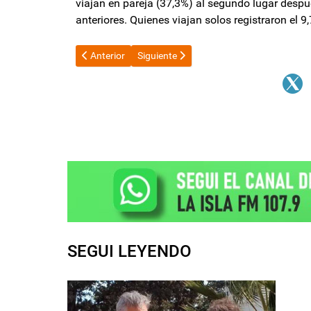
viajan en pareja (37,3%) al segundo lugar desp
anteriores. Quienes viajan solos registraron el 
Artículo anterior: Dengue: 14 provincias argentinas pre
Artículo siguiente: Axel Kicillof: "Están 
Anterior
Siguiente
SEGUI LEYENDO