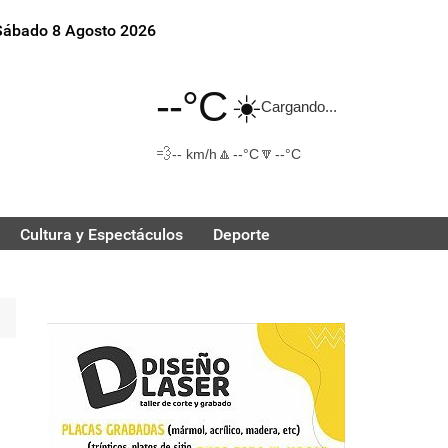
Sábado 8 Agosto 2026
--°C
☀️
Cargando...
💨
🔼
🔽
-- km/h
--°C
--°C
Cultura y Espectáculos
Deporte