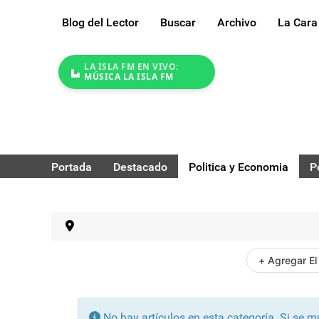
Blog del Lector
Buscar
Archivo
La Cara
LA ISLA FM EN VIVO:
MÚSICA LA ISLA FM
Portada
Destacado
Politica y Economia
P
+ Agregar El
Información
No hay artículos en esta categoría. Si se 