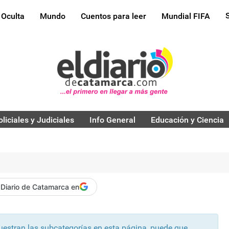
 Oculta
Mundo
Cuentos para leer
Mundial FIFA
oliciales y Judiciales
Info General
Educación y Ciencia
 Diario de Catamarca en
muestran las subcategorías en esta página, puede que