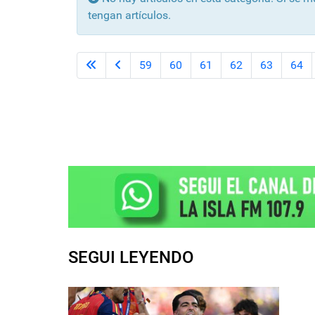
tengan artículos.
59
60
61
62
63
64
SEGUI LEYENDO