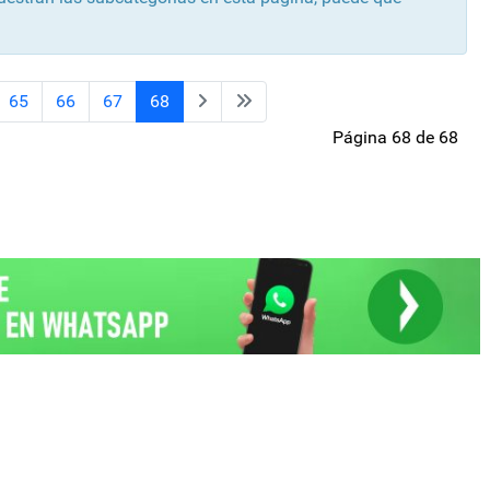
65
66
67
68
Página 68 de 68