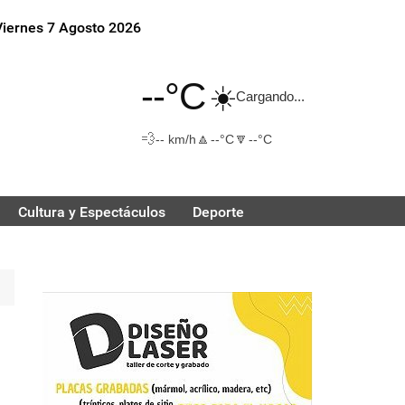
Viernes 7 Agosto 2026
--°C
☀️
Cargando...
💨
🔼
🔽
-- km/h
--°C
--°C
Cultura y Espectáculos
Deporte