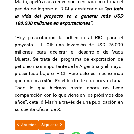
Marín, apeló a sus redes sociales para confirmar el
pedido de ingreso al RIGI y destacar que
“en toda
la vida del proyecto va a generar más USD
100.000 millones en exportaciones”.
“Hoy presentamos la adhesión al RIGI para el
proyecto LLL Oil: una inversión de USD 25.000
millones para acelerar el desarrollo de Vaca
Muerta. Se trata del programa de exportación de
petróleo más importante de la Argentina y el mayor
presentado bajo el RIGI. Pero esto es mucho más
que una inversión. Es el inicio de una nueva etapa.
Todo lo que hicimos hasta ahora no tiene
comparación con lo que viene en los próximos dos
años”, detalló Marín a través de una publicación en
su cuenta oficial de X.
Artículo anterior: Senadores alertan que el NOA pagará gas i
Artículo siguiente: Anmat exige códigos QR en m
Anterior
Siguiente