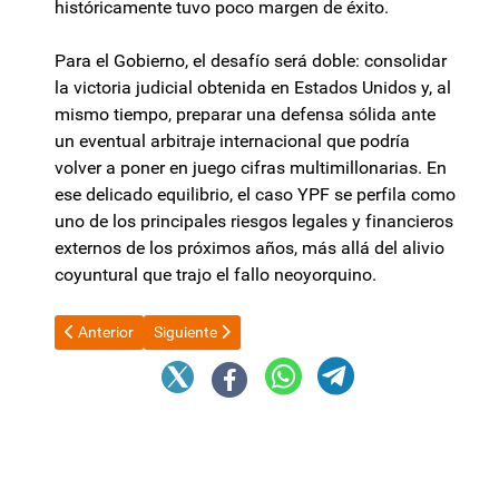
históricamente tuvo poco margen de éxito.
Para el Gobierno, el desafío será doble: consolidar
la victoria judicial obtenida en Estados Unidos y, al
mismo tiempo, preparar una defensa sólida ante
un eventual arbitraje internacional que podría
volver a poner en juego cifras multimillonarias. En
ese delicado equilibrio, el caso YPF se perfila como
uno de los principales riesgos legales y financieros
externos de los próximos años, más allá del alivio
coyuntural que trajo el fallo neoyorquino.
Artículo anterior: Construirán badén en Río Rincón
Artículo siguiente: El dólar oficial lleva seis meses
Anterior
Siguiente