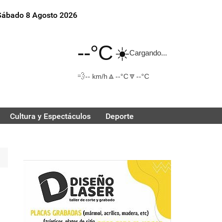
Sábado 8 Agosto 2026
--°C
☀️
Cargando...
💨
🔼
🔽
-- km/h
--°C
--°C
Cultura y Espectáculos
Deporte