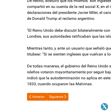
De hecho, sostuvo que los mismos "son ingleses 
compartió en su cuenta de la red social X, en el
declaraciones del presidente Javier Milei, el ca
de Donald Trump al reclamo argentino.
"El Reino Unido debe discutir bilateralmente con
Londres, sus autoridades ratificaban que las isla
Mientras tanto, y ante un usuario que señaló que
titubear: "Si se sienten ingleses que vuelvan a l
De todas maneras, el gobierno del Reino Unido 
isleños votaron mayoritariamente por seguir baj
indicó que la autoderminación no aplica en este
1833, cuando ocuparon las Malvinas.
Artículo anterior: El dólar oficial lleva seis meses en 
Artículo siguiente: El PJ de Cristina Kir
Anterior
Siguiente