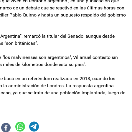
que viven en territorio argentino", en una publicación que
 marco de un debate que se reactivó en las últimas horas con
nciller Pablo Quirno y hasta un supuesto respaldo del gobierno
 Argentina", remarcó la titular del Senado, aunque desde
s “son británicas”.
 "los malvinenses son argentinos", Villarruel contestó sin
os miles de kilómetros donde está su país".
se basó en un referéndum realizado en 2013, cuando los
o la administración de Londres. La respuesta argentina
 caso, ya que se trata de una población implantada, luego de
$1400: del récord de exportaciones al desafío de la meta fiscal
chner sale de la parálisis y convoca un Congreso de Defensa Nacional