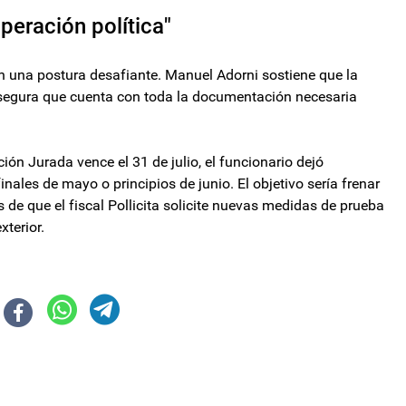
peración política"
n una postura desafiante. Manuel Adorni sostiene que la
 asegura que cuenta con toda la documentación necesaria
ión Jurada vence el 31 de julio, el funcionario dejó
inales de mayo o principios de junio. El objetivo sería frenar
s de que el fiscal Pollicita solicite nuevas medidas de prueba
terior.
 abril que estaría por debajo del 3%
nuel Quintar junto a su Tesla Cybertruck: "Para que los radikukas me hag