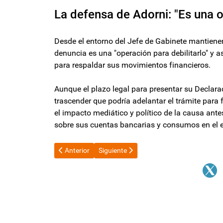
La defensa de Adorni: "Es una o
Desde el entorno del Jefe de Gabinete mantiene
denuncia es una "operación para debilitarlo" y
para respaldar sus movimientos financieros.
Aunque el plazo legal para presentar su Declarac
trascender que podría adelantar el trámite para f
el impacto mediático y político de la causa ante
sobre sus cuentas bancarias y consumos en el ex
Artículo anterior: El Indec da a conocer la inflación de
Artículo siguiente: La provocación de Ma
Anterior
Siguiente