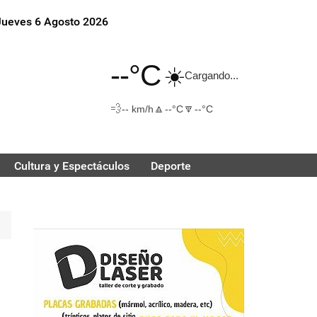
Jueves 6 Agosto 2026
--°C
☀️
Cargando...
💨
🔼
🔽
-- km/h
--°C
--°C
Cultura y Espectáculos
Deporte