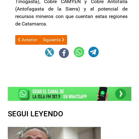
Tinogasta), Cobre CAMYEN y Cobre Antofalla
(Antofagasta de la Sierra) y el potencial de
recursos mineros con que cuentan estas regiones
de Catamarca.
Artículo anterior: Luis Caputo habló de los beneficios del blanqu
Artículo siguiente: Marchioli es un "mamarracho" y
Anterior
Siguiente
SEGUI LEYENDO