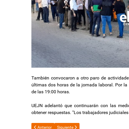
También convocaron a otro paro de actividades
últimas dos horas de la jornada laboral. Por l
de las 19:00 horas.
UEJN adelantó que continuarán con las medid
obtener respuestas. "Los trabajadores judiciales
Artículo anterior: Germán Kranevitter será el secretari
Artículo siguiente: El transporte urbano
Anterior
Siguiente