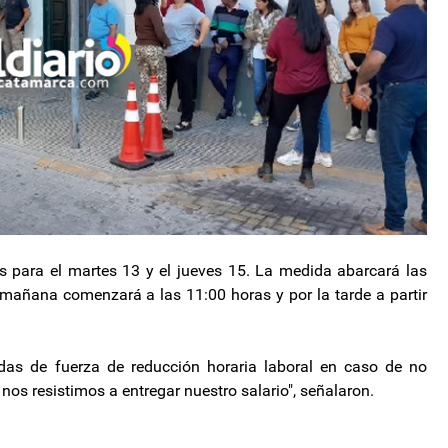
 para el martes 13 y el jueves 15. La medida abarcará las
a mañana comenzará a las 11:00 horas y por la tarde a partir
as de fuerza de reducción horaria laboral en caso de no
 nos resistimos a entregar nuestro salario", señalaron.
o de Gobierno de la Capital
 en Catamarca, es normal