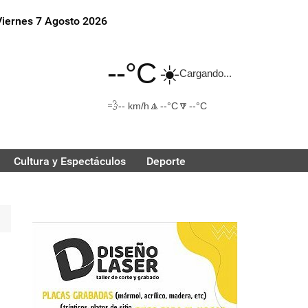
Viernes 7 Agosto 2026
--°C
☀️
Cargando...
💨
🔼
🔽
-- km/h
--°C
--°C
Cultura y Espectáculos
Deporte