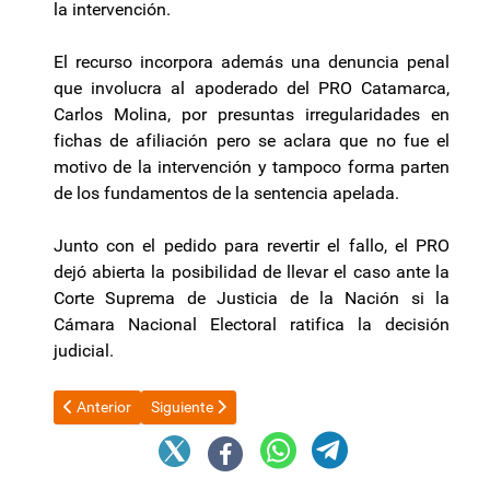
la intervención.
El recurso incorpora además una denuncia penal
que involucra al apoderado del PRO Catamarca,
Carlos Molina, por presuntas irregularidades en
fichas de afiliación pero se aclara que no fue el
motivo de la intervención y tampoco forma parten
de los fundamentos de la sentencia apelada.
Junto con el pedido para revertir el fallo, el PRO
dejó abierta la posibilidad de llevar el caso ante la
Corte Suprema de Justicia de la Nación si la
Cámara Nacional Electoral ratifica la decisión
judicial.
Artículo anterior: La iniciativa de Javier Galán de crear un “
Artículo siguiente: Manuel Adorni renunció despué
Anterior
Siguiente