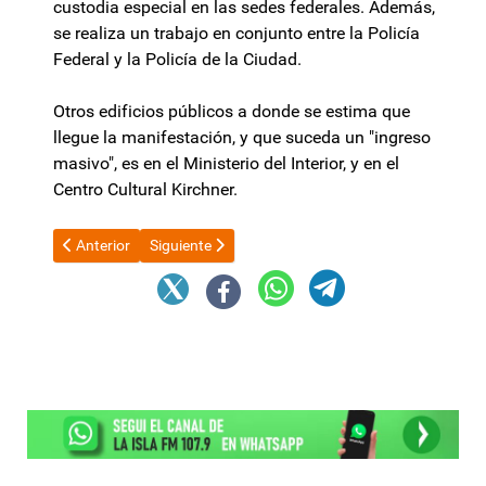
custodia especial en las sedes federales. Además,
se realiza un trabajo en conjunto entre la Policía
Federal y la Policía de la Ciudad.
Otros edificios públicos a donde se estima que
llegue la manifestación, y que suceda un "ingreso
masivo", es en el Ministerio del Interior, y en el
Centro Cultural Kirchner.
Artículo anterior: Clima caliente en el Conicet: trabajadores hac
Artículo siguiente: El Gobierno oficializó subas en 
Anterior
Siguiente