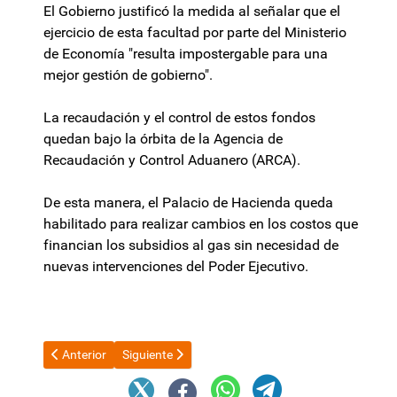
El Gobierno justificó la medida al señalar que el
ejercicio de esta facultad por parte del Ministerio
de Economía "resulta impostergable para una
mejor gestión de gobierno".
La recaudación y el control de estos fondos
quedan bajo la órbita de la Agencia de
Recaudación y Control Aduanero (ARCA).
De esta manera, el Palacio de Hacienda queda
habilitado para realizar cambios en los costos que
financian los subsidios al gas sin necesidad de
nuevas intervenciones del Poder Ejecutivo.
Artículo anterior: Milei cerró su visita en Israel participando del
Artículo siguiente: En la era Milei el poder adquis
Anterior
Siguiente