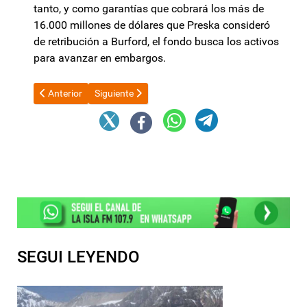
tanto, y como garantías que cobrará los más de
16.000 millones de dólares que Preska consideró
de retribución a Burford, el fondo busca los activos
para avanzar en embargos.
Artículo anterior: El Gobierno abre Tecnópolis para un show pr
Artículo siguiente: El Embajador de Israel llegó a
Anterior
Siguiente
SEGUI LEYENDO