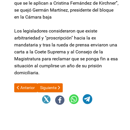
que se le aplican a Cristina Fernández de Kirchner”,
se quejó Germán Martínez, presidente del bloque
en la Cámara baja
Los legisladores consideraron que existe
arbitrariedad y "proscripción" hacia la ex
mandataria y tras la rueda de prensa enviaron una
carta a la Coete Suprema y al Consejo de la
Magistratura para reclamar que se ponga fin a esa
situación al cumplirse un año de su prisión
domiciliaria.
Artículo anterior: La excusa de Manuel Adorni para que le cier
Artículo siguiente: En búsqueda de dólares: entr
Anterior
Siguiente