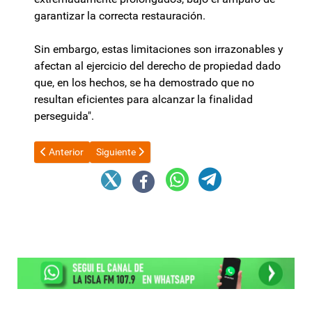
garantizar la correcta restauración.
Sin embargo, estas limitaciones son irrazonables y
afectan al ejercicio del derecho de propiedad dado
que, en los hechos, se ha demostrado que no
resultan eficientes para alcanzar la finalidad
perseguida".
Artículo anterior: Ley de Financiamiento Universitario: UNCa s
Artículo siguiente: Raúl Jalil en AmCham 2026: "C
Anterior
Siguiente