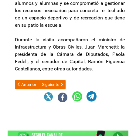
alumnos y alumnas y se comprometió a gestionar
los recursos necesarios para concretar el techado
de un espacio deportivo y de recreación que tiene
en su patio la escuela.
Durante la visita acompañaron el ministro de
Infraestructura y Obras Civiles, Juan Marchetti; la
presidenta de la Cámara de Diputados, Paola
Fedeli, y el senador de Capital, Ramón Figueroa
Castellanos, entre otras autoridades.
Artículo anterior: La creación de un Indec porteño obliga a Jorg
Artículo siguiente: El Gobierno descontará el día a
Anterior
Siguiente