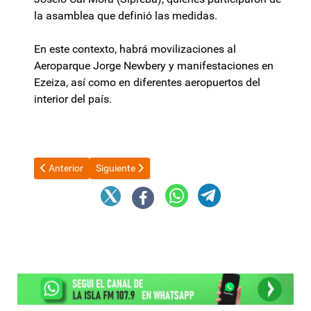
la asamblea que definió las medidas.
En este contexto, habrá movilizaciones al
Aeroparque Jorge Newbery y manifestaciones en
Ezeiza, así como en diferentes aeropuertos del
interior del país.
Artículo anterior: “Es realmente contradictoria la postura local 
Artículo siguiente: Sturzenegger sigue con su gue
Anterior
Siguiente