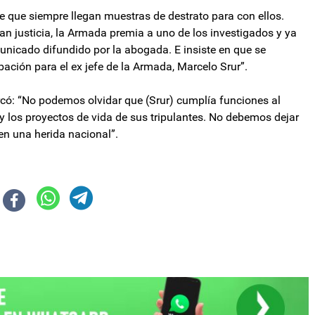
ce que siempre llegan muestras de destrato para con ellos.
ran justicia, la Armada premia a uno de los investigados y ya
unicado difundido por la abogada. E insiste en que se
ación para el ex jefe de la Armada, Marcelo Srur”.
rcó: “No podemos olvidar que (Srur) cumplía funciones al
 los proyectos de vida de sus tripulantes. No debemos dejar
en una herida nacional”.
cuperación económica
tionó a la Policía de Misiones: "No puede ser piquetera"