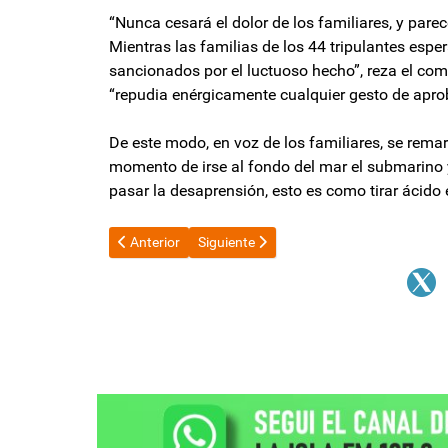
“Nunca cesará el dolor de los familiares, y pare
Mientras las familias de los 44 tripulantes espe
sancionados por el luctuoso hecho”, reza el com
“repudia enérgicamente cualquier gesto de aprob
De este modo, en voz de los familiares, se rema
momento de irse al fondo del mar el submarino y
pasar la desaprensión, esto es como tirar ácido 
Artículo anterior: Para Luis Caputo, ya se nota la re
Artículo siguiente: Patricia Bullrich cues
Anterior
Siguiente