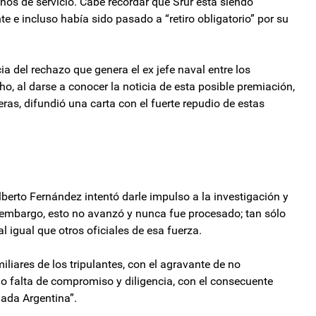
ños de servicio. Cabe recordar que Srur está siendo
nte e incluso había sido pasado a “retiro obligatorio” por su
del rechazo que genera el ex jefe naval entre los
cho, al darse a conocer la noticia de esta posible premiación,
eras, difundió una carta con el fuerte repudio de estas
lberto Fernández intentó darle impulso a la investigación y
 embargo, esto no avanzó y nunca fue procesado; tan sólo
l igual que otros oficiales de esa fuerza.
iliares de los tripulantes, con el agravante de no
o falta de compromiso y diligencia, con el consecuente
ada Argentina”.