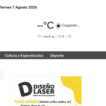
Viernes 7 Agosto 2026
--°C
☀️
Cargando...
💨
🔼
🔽
-- km/h
--°C
--°C
Cultura y Espectáculos
Deporte