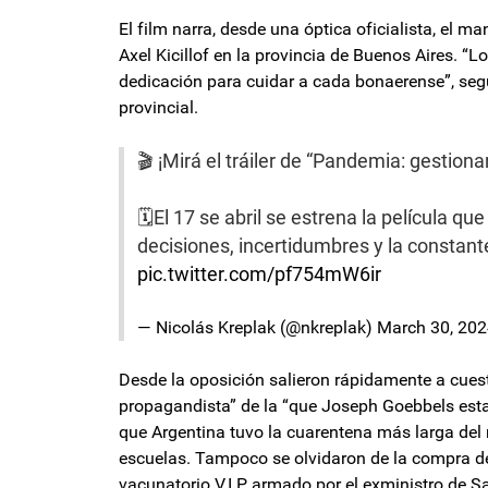
El film narra, desde una óptica oficialista, el 
Axel Kicillof en la provincia de Buenos Aires. “L
dedicación para cuidar a cada bonaerense”, según
provincial.
🎬 ¡Mirá el tráiler de “Pandemia: gestiona
🗓️El 17 se abril se estrena la película q
decisiones, incertidumbres y la constan
pic.twitter.com/pf754mW6ir
— Nicolás Kreplak (@nkreplak)
March 30, 20
Desde la oposición salieron rápidamente a cuesti
propagandista” de la “que Joseph Goebbels estarí
que Argentina tuvo la cuarentena más larga del 
escuelas. Tampoco se olvidaron de la compra de
vacunatorio V.I.P armado por el exministro de S