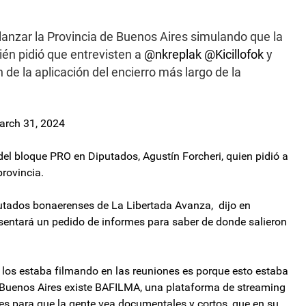
 lanzar la Provincia de Buenos Aires simulando que la
ién pidió que entrevisten a
@nkreplak
@Kicillofok
y
 de la aplicación del encierro más largo de la
arch 31, 2024
del bloque PRO en Diputados, Agustín Forcheri, quien pidió a
provincia.
iputados bonaerenses de La Libertada Avanza, dijo en
esentará un pedido de informes para saber de donde salieron
n los estaba filmando en las reuniones es porque esto estaba
e Buenos Aires existe BAFILMA, una plataforma de streaming
ses para que la gente vea documentales y cortos, que en su