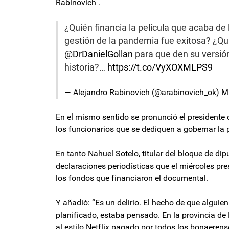
Rabinovich .
¿Quién financia la película que acaba de
gestión de la pandemia fue exitosa? ¿Qu
@DrDanielGollan
para que den su versión
historia?…
https://t.co/VyXOXMLPS9
— Alejandro Rabinovich (@arabinovich_ok)
M
En el mismo sentido se pronunció el presidente 
los funcionarios que se dediquen a gobernar la 
En tanto Nahuel Sotelo, titular del bloque de d
declaraciones periodísticas que el miércoles pr
los fondos que financiaron el documental.
Y añadió: “Es un delirio. El hecho de que alguie
planificado, estaba pensado. En la provincia d
al estilo Netflix pagado por todos los bonaeren