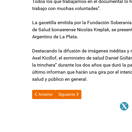
Todos los que trabajamos en el documental lo hi
trabajo con muchas voluntades”.
La gacetilla emitida por la Fundación Soberanía 
de Salud bonaerense Nicolás Kreplak, se presenta
Argentino de La Plata.
Destacando la difusión de imágenes inéditas y 
Axel Kicillof, el exministro de salud Daniel Goll
la trinchera” durante los dos años que duró la p
último informan que harán una gira por el interi
salud y público en general.
Artículo anterior: Alerta para Javier Milei: otro gobe
Artículo siguiente: Cupón PBI : la Justic
Anterior
Siguiente