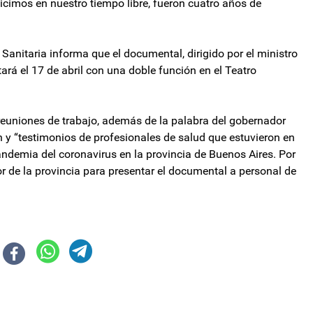
cimos en nuestro tiempo libre, fueron cuatro años de
Sanitaria informa que el documental, dirigido por el ministro
rá el 17 de abril con una doble función en el Teatro
reuniones de trabajo, además de la palabra del gobernador
án y “testimonios de profesionales de salud que estuvieron en
andemia del coronavirus en la provincia de Buenos Aires. Por
or de la provincia para presentar el documental a personal de
rnador se sumó a los reclamos por la coparticipación
ia de Estados Unidos falló a favor de la Argentina en la causa por manipul