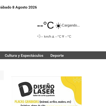
Sábado 8 Agosto 2026
--°C
☀️
Cargando...
💨
🔼
🔽
-- km/h
--°C
--°C
Cultura y Espectáculos
Deporte