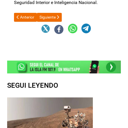
Seguridad Interior e Inteligencia Nacional.
Artículo anterior: Milei amplió partidas vía DNU en organismo
Artículo siguiente: Leasing sin trabas: habilitan l
Anterior
Siguiente
SEGUI LEYENDO