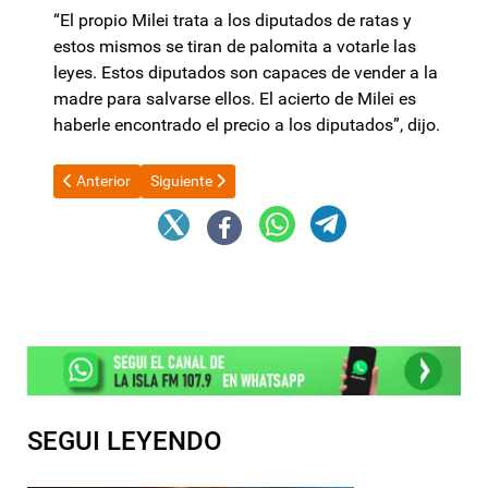
“El propio Milei trata a los diputados de ratas y
estos mismos se tiran de palomita a votarle las
leyes. Estos diputados son capaces de vender a la
madre para salvarse ellos. El acierto de Milei es
haberle encontrado el precio a los diputados”, dijo.
Artículo anterior: Gabriel Rubinstein cruzó a Martín Menem por l
Artículo siguiente: En el Seminario Internacional de
Anterior
Siguiente
SEGUI LEYENDO