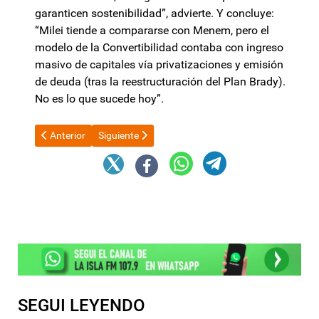
garanticen sostenibilidad”, advierte. Y concluye:
“Milei tiende a compararse con Menem, pero el
modelo de la Convertibilidad contaba con ingreso
masivo de capitales vía privatizaciones y emisión
de deuda (tras la reestructuración del Plan Brady).
No es lo que sucede hoy”.
Artículo anterior: Todavía sin los votos asegurados, Martín Me
Artículo siguiente: Afirman que el Gobierno orden
Anterior
Siguiente
SEGUI LEYENDO