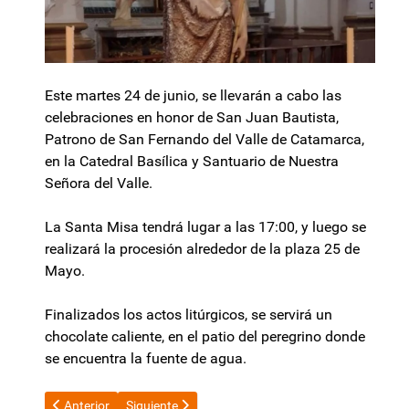
Este martes 24 de junio, se llevarán a cabo las
celebraciones en honor de San Juan Bautista,
Patrono de San Fernando del Valle de Catamarca,
en la Catedral Basílica y Santuario de Nuestra
Señora del Valle.
La Santa Misa tendrá lugar a las 17:00, y luego se
realizará la procesión alrededor de la plaza 25 de
Mayo.
Finalizados los actos litúrgicos, se servirá un
chocolate caliente, en el patio del peregrino donde
se encuentra la fuente de agua.
Artículo anterior: Cruce político por agenda legislativa: Oficia
Artículo siguiente: Refuerzan la seguridad en objet
Anterior
Siguiente