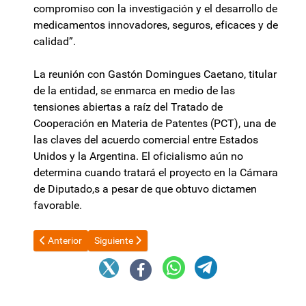
compromiso con la investigación y el desarrollo de
medicamentos innovadores, seguros, eficaces y de
calidad”.
La reunión con Gastón Domingues Caetano, titular
de la entidad, se enmarca en medio de las
tensiones abiertas a raíz del Tratado de
Cooperación en Materia de Patentes (PCT), una de
las claves del acuerdo comercial entre Estados
Unidos y la Argentina. El oficialismo aún no
determina cuando tratará el proyecto en la Cámara
de Diputado,s a pesar de que obtuvo dictamen
favorable.
Artículo anterior: El riesgo país quiebra los 500 puntos y las a
Artículo siguiente: Morosidad: el FMI pidió mayor su
Anterior
Siguiente