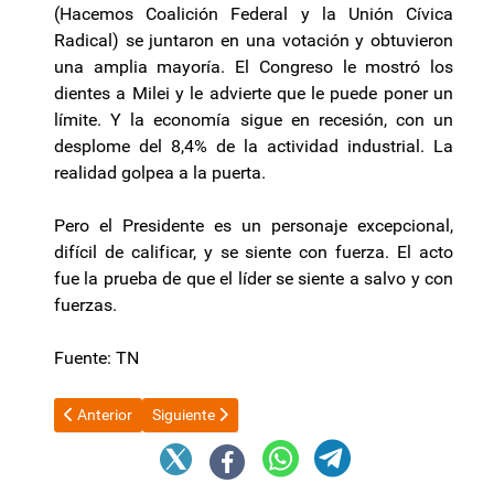
(Hacemos Coalición Federal y la Unión Cívica
Radical) se juntaron en una votación y obtuvieron
una amplia mayoría. El Congreso le mostró los
dientes a Milei y le advierte que le puede poner un
límite. Y la economía sigue en recesión, con un
desplome del 8,4% de la actividad industrial. La
realidad golpea a la puerta.
Pero el Presidente es un personaje excepcional,
difícil de calificar, y se siente con fuerza. El acto
fue la prueba de que el líder se siente a salvo y con
fuerzas.
Fuente: TN
Artículo anterior: Más cambios en el Gobierno: desplazaron a la
Artículo siguiente: Jalil en la Mesa del Cobre
Anterior
Siguiente