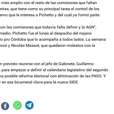
do más amplio con el resto de las comisiones que faltan
entas, que tiene como su principal tarea el control de los
smo que le interesa a Pichetto y del cuál ya formó parte.
on las comisiones que todavía falta definir y la AGN",
dio. Pichetto fue el lunes al despacho del riojano
do pro Córdoba que lo acompaña a todos lados. La semana
nzó y Nicolás Massot, que quedaron molestos con la
n previsto reunirse con el jefe de Gabinete, Guillermo
 para empezar a definir el calendario legislativo del segundo
una posible reforma electoral con eliminación de las PASO. Y
ar en esa bicameral clave para la nueva SIDE
 de empresarios argentinos
 Banco Central vuelve a perder reservas: cuántos millones dejó ir