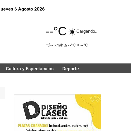
Jueves 6 Agosto 2026
--°C
☀️
Cargando...
💨
🔼
🔽
-- km/h
--°C
--°C
Cultura y Espectáculos
Deporte