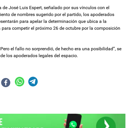
 de José Luis Espert, señalado por sus vínculos con el
iento de nombres sugerido por el partido, los apoderados
resentarán para apelar la determinación que ubica a la
a para competir el próximo 26 de octubre por la composición
Pero el fallo no sorprendió, de hecho era una posibilidad”, se
 de los apoderados legales del espacio.
o catamarqueño: El CFI anunció financiamiento para MiPyMEs y proyectos
seguró que aportó 32.500 dólares a la campaña de Diego Santilli: “Que n