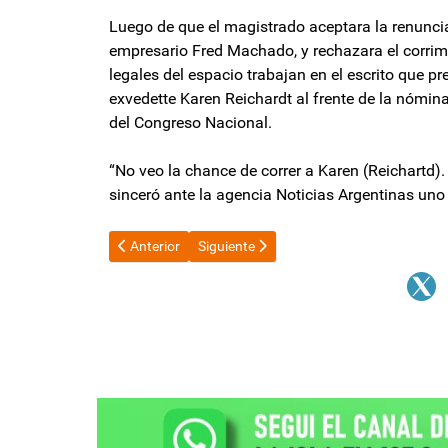
Luego de que el magistrado aceptara la renuncia
empresario Fred Machado, y rechazara el corrim
legales del espacio trabajan en el escrito que p
exvedette Karen Reichardt al frente de la nómin
del Congreso Nacional.
“No veo la chance de correr a Karen (Reichartd). 
sinceró ante la agencia Noticias Argentinas uno
Artículo anterior: Nuevo impulso al sector productiv
Artículo siguiente: Leonardo Cositorto a
Anterior
Siguiente