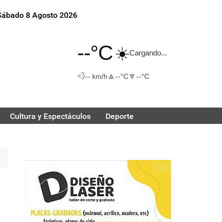
Sábado 8 Agosto 2026
--°C
☀️
Cargando...
💨
🔼
🔽
-- km/h
--°C
--°C
Cultura y Espectáculos
Deporte