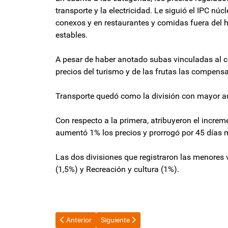
transporte y la electricidad. Le siguió el IPC núc
conexos y en restaurantes y comidas fuera del 
estables.
A pesar de haber anotado subas vinculadas al c
precios del turismo y de las frutas las compens
Transporte quedó como la división con mayor au
Con respecto a la primera, atribuyeron el incre
aumentó 1% los precios y prorrogó por 45 días 
Las dos divisiones que registraron las menores 
(1,5%) y Recreación y cultura (1%).
Artículo anterior: El FMI tratará la revisión del acu
Artículo siguiente: Patricia Bullrich ren
Anterior
Siguiente