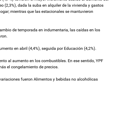
leo (2,3%), dada la suba en alquiler de la vivienda y gastos
hogar; mientras que las estacionales se mantuvieron
ambio de temporada en indumentaria, las caídas en los
aron.
mento en abril (4,4%), seguida por Educación (4,2%).
mento al aumento en los combustibles. En ese sentido, YPF
más el congelamiento de precios.
variaciones fueron Alimentos y bebidas no alcohólicas
erdo con Argentina la semana próxima y vendrán los US$1.000 millones
ovó su ultimátum a Manuel Adorni y habló de la interna con Karina Milei