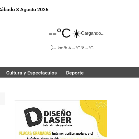
Sábado 8 Agosto 2026
--°C
☀️
Cargando...
💨
🔼
🔽
-- km/h
--°C
--°C
Cultura y Espectáculos
Deporte