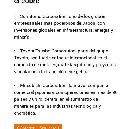
el cobre
• Sumitomo Corporation: uno de los grupos
empresariales más poderosos de Japón, con
inversiones globales en infraestructura, energía y
minería.
• Toyota Tsusho Corporation: parte del grupo
Toyota, con fuerte enfoque internacional en el
comercio de metales, materias primas y proyectos
vinculados a la transición energética.
• Mitsubishi Corporation: la mayor compañía
comercial japonesa, con operaciones en más de 90
países y un rol central en el suministro de
minerales para las industrias tecnológica y
energética.
Artículo anterior: El Senado debate este jueves el rechazo al vet
Artículo siguiente: Unos 1.100 efectivos federales
Anterior
Siguiente