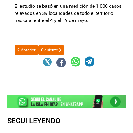
El estudio se basó en una medición de 1.000 casos
relevados en 39 localidades de todo el territorio
nacional entre el 4 y el 19 de mayo.
Artículo anterior: Máximo Kirchner acusó a Macri de "extorsionar
Artículo siguiente: “La Patria se hace desde la casa
Anterior
Siguiente
SEGUI LEYENDO