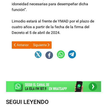
idoneidad necesarias para desempeñar dicha
función”.
Limodio estará al frente de YMAD por el plazo de
cuatro años a partir de la fecha de la firma del
Decreto el 5 de abril de 2024.
Artículo anterior: Habilitan el tránsito por el puente de Sumalao
Artículo siguiente: Polémico: Bertie Benegas Lynch, 
Anterior
Siguiente
SEGUI LEYENDO