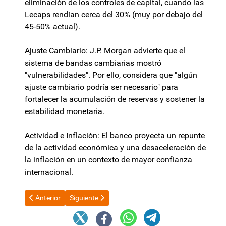
eliminación de los controles de capital, cuando las
Lecaps rendían cerca del 30% (muy por debajo del
45-50% actual).
Ajuste Cambiario: J.P. Morgan advierte que el
sistema de bandas cambiarias mostró
"vulnerabilidades". Por ello, considera que "algún
ajuste cambiario podría ser necesario" para
fortalecer la acumulación de reservas y sostener la
estabilidad monetaria.
Actividad e Inflación: El banco proyecta un repunte
de la actividad económica y una desaceleración de
la inflación en un contexto de mayor confianza
internacional.
Artículo anterior: Quién será la nueva ministra de Seguridad tra
Artículo siguiente: Bullrich anticipa que el Gobier
Anterior
Siguiente