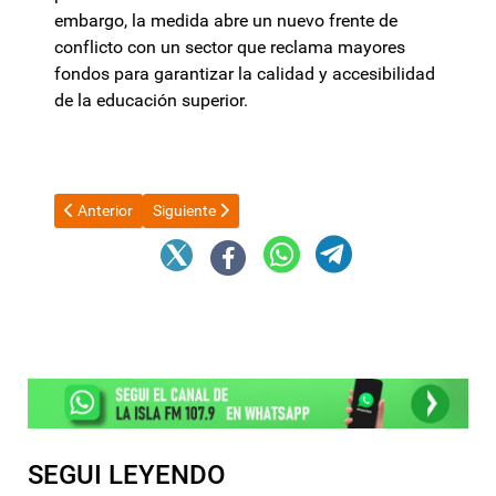
embargo, la medida abre un nuevo frente de
conflicto con un sector que reclama mayores
fondos para garantizar la calidad y accesibilidad
de la educación superior.
Artículo anterior: Las ventas minoristas pyme cayeron 2,2% me
Artículo siguiente: El kirchnerismo plantea ir a bus
Anterior
Siguiente
SEGUI LEYENDO