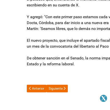
escribiendo en su cuenta de X.
Y agregó: "Con este primer paso estamos cada 
Docta, Córdoba, para dar inicio a una nueva era
Martín: 'Seamos libres, que lo demás no impor
El nuevo proyecto, que incluye el apartado fiscal
un mes de la convocatoria del libertario al Pac
De obtener sanción en el Senado, la norma impac
Estado y la reforma laboral.
Artículo anterior: Axel Kicillof: "El Senado tiene que r
Artículo siguiente: Un juez admitió una a
Anterior
Siguiente