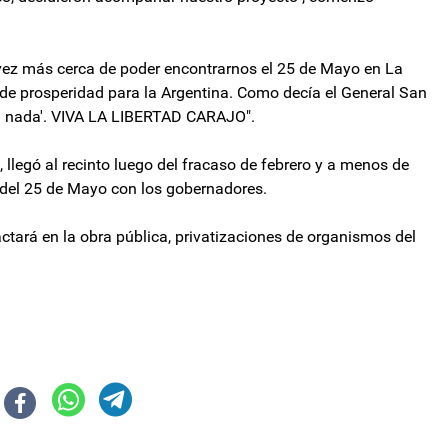
vez más cerca de poder encontrarnos el 25 de Mayo en La
 de prosperidad para la Argentina. Como decía el General San
ta nada'. VIVA LA LIBERTAD CARAJO".
, llegó al recinto luego del fracaso de febrero y a menos de
o del 25 de Mayo con los gobernadores.
tará en la obra pública, privatizaciones de organismos del
echazar la Ley Bases"
cción declarativa de inconstitucionalidad contra el DNU de Milei