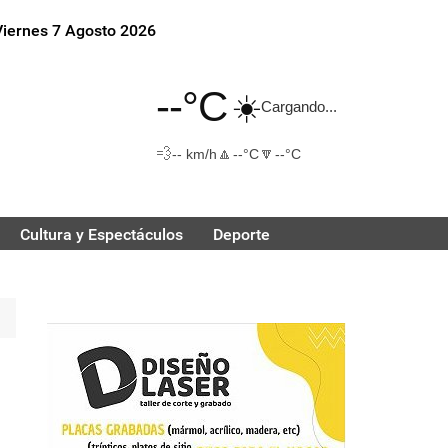
Viernes 7 Agosto 2026
--°C
☀️
Cargando...
💨
🔼
🔽
-- km/h
--°C
--°C
Cultura y Espectáculos
Deporte