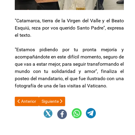
"Catamarca, tierra de la Virgen del Valle y el Beato
Esquiú, reza por vos querido Santo Padre", expresa
el texto.
"Estamos pidiendo por tu pronta mejoría y
acompañándote en este difícil momento, seguro de
que vas a estar mejor, para seguir transformando el
mundo con tu solidaridad y amor", finaliza el
posteo del mandatario, el que fue ilustrado con una
fotografía de una de las visitas al Vaticano.
Artículo anterior: Graciela Camaño afirma que el Gobierno de Jav
Artículo siguiente: El PRO se defiende de las críti
Anterior
Siguiente