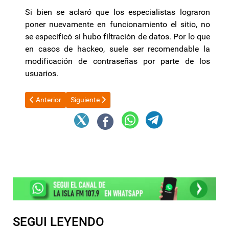
Si bien se aclaró que los especialistas lograron
poner nuevamente en funcionamiento el sitio, no
se especificó si hubo filtración de datos. Por lo que
en casos de hackeo, suele ser recomendable la
modificación de contraseñas por parte de los
usuarios.
Artículo anterior: El Gobierno definió por decreto el salario m
Artículo siguiente: Rosatti y los nombramientos de 
Anterior
Siguiente
SEGUI LEYENDO