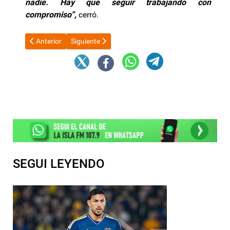
nadie. Hay que seguir trabajando con
compromiso”,
cerró.
Artículo anterior: Sigue el superávit comercial y China supera a 
Artículo siguiente: Fuerte caída del consumo en s
Anterior
Siguiente
SEGUI LEYENDO