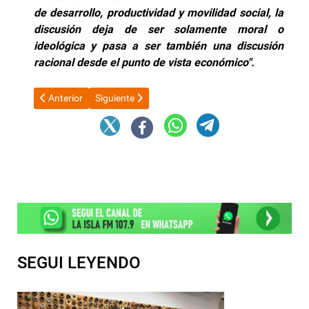
de desarrollo, productividad y movilidad social, la
discusión deja de ser solamente moral o
ideológica y pasa a ser también una discusión
racional desde el punto de vista económico".
Artículo anterior: El Gobierno impuso fuertes subas en las tarif
Artículo siguiente: Senadores alertan que el NOA
Anterior
Siguiente
SEGUI LEYENDO