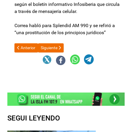
según el boletín informativo Infosiberia que circula
a través de mensajería celular.
Correa habló para Splendid AM 990 y se refirió a
“una prostitución de los principios jurídicos”
Artículo anterior: Corpacci sobre el fallo de la Corte: "Este gob
Artículo siguiente: La oración del Padre Paco duran
Anterior
Siguiente
SEGUI LEYENDO