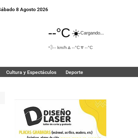
Sábado 8 Agosto 2026
--°C
☀️
Cargando...
💨
🔼
🔽
-- km/h
--°C
--°C
Cultura y Espectáculos
Deporte