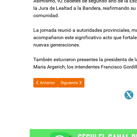
Asimismo, 92 cadetes de segundo año de la Escu
la Jura de Lealtad a la Bandera, reafirmando su 
comunidad.
La jornada reunió a autoridades provinciales, mu
acompañaron este significativo acto que fortalec
nuevas generaciones.
También estuvieron presentes la presidenta de l
María Argerich; los intendentes Francisco Gordi
Artículo anterior: Victoria Villarruel disparó contra J
Artículo siguiente: Mora récord: una por
Anterior
Siguiente