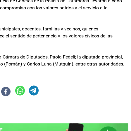
ela de Cadetes de la Policía de Catamarca llevaron a cabo
compromiso con los valores patrios y el servicio a la
nicipales, docentes, familias y vecinos, quienes
e el sentido de pertenencia y los valores cívicos de las
a Cámara de Diputados, Paola Fedeli; la diputada provincial,
llo (Pomán) y Carlos Luna (Mutquín), entre otras autoridades.
avier Milei y Adorni: "Nadie más peleado con los valores de Belgrano"
 una, todas las provincias que lanzaron programas para desendeudar a la