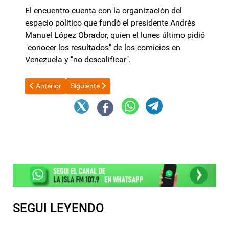
El encuentro cuenta con la organización del
espacio político que fundó el presidente Andrés
Manuel López Obrador, quien el lunes último pidió
"conocer los resultados" de los comicios en
Venezuela y "no descalificar".
Artículo anterior: El sector privado genera cada vez menos emp
Artículo siguiente: Luis Caputo volvió a negar una
Anterior
Siguiente
SEGUI LEYENDO