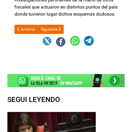
fiscales que actuaron en distintos puntos del país
donde tuvieron lugar dichos esquemas dudosos.
Artículo anterior: Raúl y el secretario de Energía de la Nación a
Artículo siguiente: El Gobierno de Tierra del Fuego 
Anterior
Siguiente
SEGUI LEYENDO