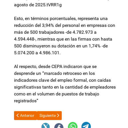
agosto de 2025.tVRR1g
Esto, en términos porcentuales, representa una
reducción del 3,94% del personal en empresas con
más de 500 trabajadores -de 4.782.973 a
4.594.448-, mientras que en las firmas con hasta
500 disminuyeron su dotación en un 1,74% -de
5.074.200 a 4.986.101.
Al respecto, desde CEPA indicaron que se
desprende un “marcado retroceso en los
indicadores clave del empleo formal, con caídas
significativas tanto en la cantidad de empleadores
como en el volumen de puestos de trabajo
registrados”
Artículo anterior: Jugada maestra: Raúl Jalil crea un nuevo b
Artículo siguiente: Bullrich sobre Villarruel: "Ella
Anterior
Siguiente