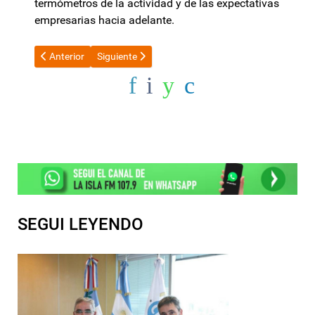
termómetros de la actividad y de las expectativas
empresarias hacia adelante.
Artículo anterior: Escándalo en Nucleoeléctrica: informe de Man
Artículo siguiente: El desembarco de marcas intern
Anterior
Siguiente
SEGUI LEYENDO